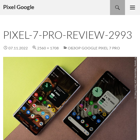
Поиск
Pixel Google
ПЕРЕЙТИ
ОСНОВ
К
МЕНЮ
СОДЕРЖИМОМУ
PIXEL-7-PRO-REVIEW-2993
07.11.2022
2560 × 1708
ОБЗОР GOOGLE PIXEL 7 PRO