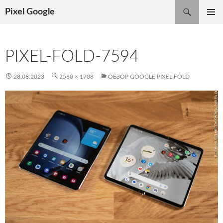
Поиск
Pixel Google
ПЕРЕЙТИ
ОСНОВ
К
МЕНЮ
СОДЕРЖИМОМУ
PIXEL-FOLD-7594
28.08.2023
2560 × 1708
ОБЗОР GOOGLE PIXEL FOLD