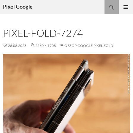
Поиск
Pixel Google
ПЕРЕЙТИ
ОСНОВ
К
МЕНЮ
СОДЕРЖИМОМУ
PIXEL-FOLD-7274
28.08.2023
2560 × 1708
ОБЗОР GOOGLE PIXEL FOLD