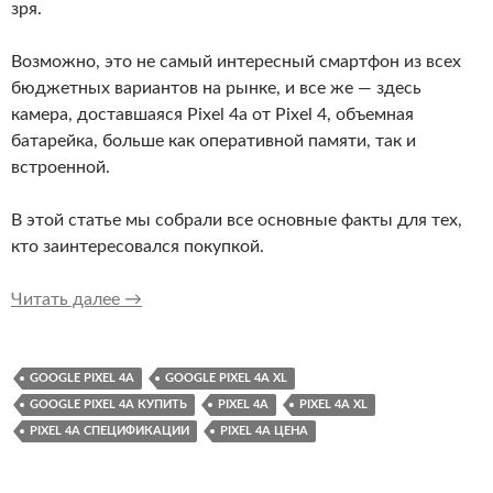
зря.
Возможно, это не самый интересный смартфон из всех
бюджетных вариантов на рынке, и все же — здесь
камера, доставшаяся Pixel 4a от Pixel 4, объемная
батарейка, больше как оперативной памяти, так и
встроенной.
В этой статье мы собрали все основные факты для тех,
кто заинтересовался покупкой.
Новый Google Pixel 4a: где, когда, за сколько
Читать далее
→
GOOGLE PIXEL 4A
GOOGLE PIXEL 4A XL
GOOGLE PIXEL 4A КУПИТЬ
PIXEL 4A
PIXEL 4A XL
PIXEL 4A СПЕЦИФИКАЦИИ
PIXEL 4A ЦЕНА