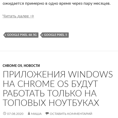
ожидается примерно в одно время через пару месяцев.
Новые рендеры Google Pixel 4a 5G и Pixel 5
Читать далее
→
GOOGLE PIXEL 4A 5G
GOOGLE PIXEL 5
CHROME OS
,
НОВОСТИ
ПРИЛОЖЕНИЯ WINDOWS
НА CHROME OS БУДУТ
РАБОТАТЬ ТОЛЬКО НА
ТОПОВЫХ НОУТБУКАХ
07.08.2020
МАША
ОСТАВИТЬ КОММЕНТАРИЙ