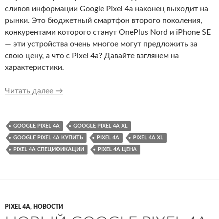
сливов информации Google Pixel 4a наконец выходит на
рынки. Это бюджетный смартфон второго поколения,
конкурентами которого станут OnePlus Nord и iPhone SE
— эти устройства очень многое могут предложить за
свою цену, а что с Pixel 4a? Давайте взглянем на
характеристики.
Характеристики Google Pixel 4a: что поменял
Читать далее
→
GOOGLE PIXEL 4A
GOOGLE PIXEL 4A XL
GOOGLE PIXEL 4A КУПИТЬ
PIXEL 4A
PIXEL 4A XL
PIXEL 4A СПЕЦИФИКАЦИИ
PIXEL 4A ЦЕНА
PIXEL 4A
,
НОВОСТИ