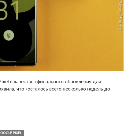
Pixel в качестве «финального обновления для
аявила, что «осталось всего несколько недель до
ная бета-сборка Android 13 Beta 4
OOGLE PIXEL