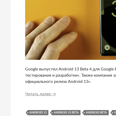
Google выпустил Android 13 Beta 4 для Google 
тестирования и разработки». Также компания з
официального релиза Android 13».
Для Google Pixel доступна финаль
Читать далее
→
ANDROID 13
ANDROID 13 BETA
ANDROID BETA
G