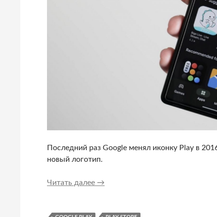
Последний раз Google менял иконку Play в 2016
новый логотип.
Google Play получит новую иконк
Читать далее
→