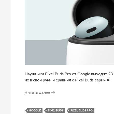
Наушники Pixel Buds Pro от Google выходят 28
их в свои руки и сравнил с Pixel Buds серии A.
Вот так выглядят Pixel Buds Pro
Читать далее
→
GOOGLE
PIXEL BUDS
PIXEL BUDS PRO