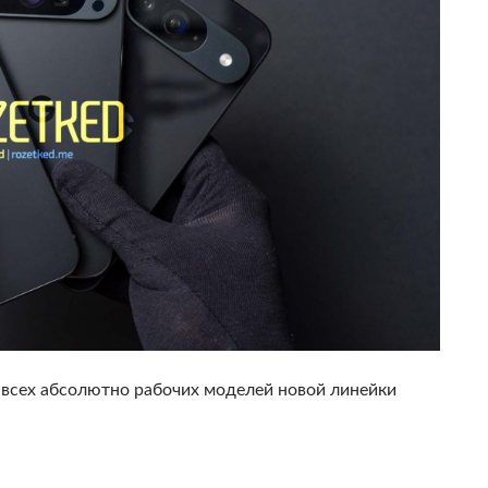
всех абсолютно рабочих моделей новой линейки
9 опубликовал Rozetked