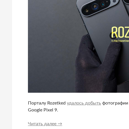
Порталу Rozetked
удалось добыть
фотографии 
Google Pixel 9.
Фото всех моделей Google Pixel 
Читать далее
→