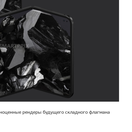
лноценные рендеры будущего складного флагмана