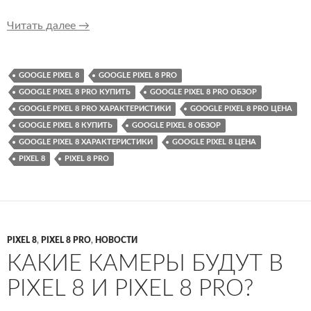
Характеристики дисплеев Pixel 8 и Pixel 8 Pr
Читать далее
→
GOOGLE PIXEL 8
GOOGLE PIXEL 8 PRO
GOOGLE PIXEL 8 PRO КУПИТЬ
GOOGLE PIXEL 8 PRO ОБЗОР
GOOGLE PIXEL 8 PRO ХАРАКТЕРИСТИКИ
GOOGLE PIXEL 8 PRO ЦЕНА
GOOGLE PIXEL 8 КУПИТЬ
GOOGLE PIXEL 8 ОБЗОР
GOOGLE PIXEL 8 ХАРАКТЕРИСТИКИ
GOOGLE PIXEL 8 ЦЕНА
PIXEL 8
PIXEL 8 PRO
PIXEL 8
,
PIXEL 8 PRO
,
НОВОСТИ
КАКИЕ КАМЕРЫ БУДУТ В
PIXEL 8 И PIXEL 8 PRO?