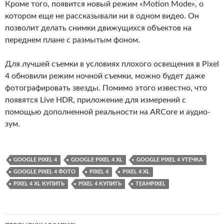
Кроме того, появится новый режим «Motion Mode», о
котором еще не рассказывали ни в одном видео. Он
позволит делать снимки движущихся объектов на
переднем плане с размытым фоном.
Для лучшей съемки в условиях плохого освещения в Pixel
4 обновили режим ночной съемки, можно будет даже
фотографировать звезды. Помимо этого известно, что
появятся Live HDR, приложение для измерений с
помощью дополненной реальности на ARCore и аудио-
зум.
GOOGLE PIXEL 4
GOOGLE PIXEL 4 XL
GOOGLE PIXEL 4 УТЕЧКА
GOOGLE PIXEL 4 ФОТО
PIXEL 4
PIXEL 4 XL
PIXEL 4 XL КУПИТЬ
PIXEL 4 КУПИТЬ
TEAMPIXEL
Навигация