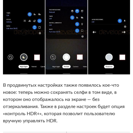
В продвинутых настройках также появилось кое-что
новое: теперь можно сохранять селфи в том виде, в
котором оно отображалось на экране — без
отзеркаливания. Также в разделе настроек будет опция
«контроль HDR+», которая позволит пользователю
вручную управлять HDR.