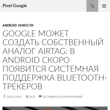
Поиск
Pixel Google
ПЕРЕЙТИ
ОСНОВ
К
МЕНЮ
СОДЕРЖИМОМУ
ANDROID
,
НОВОСТИ
GOOGLE МОЖЕТ
СОЗДАТЬ СОБСТВЕННЫЙ
АНАЛОГ AIRTAG: В
ANDROID СКОРО
ПОЯВИТСЯ СИСТЕМНАЯ
ПОДДЕРЖКА BLUETOOTH-
ТРЕКЕРОВ
30.03.2022
DEN
ОСТАВИТЬ КОММЕНТАРИЙ