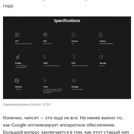
году.
Характеристики Exynos 9110
Конечно, чипсет — это еще не все. Не менее важно то,
как Google оптимизирует аппаратное обеспечение.
Большой вопрос заключается в том, как этот старый чип