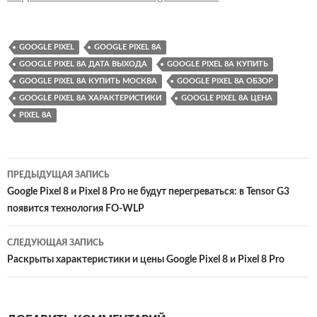
GOOGLE PIXEL
GOOGLE PIXEL 8A
GOOGLE PIXEL 8A ДАТА ВЫХОДА
GOOGLE PIXEL 8A КУПИТЬ
GOOGLE PIXEL 8A КУПИТЬ МОСКВА
GOOGLE PIXEL 8A ОБЗОР
GOOGLE PIXEL 8A ХАРАКТЕРИСТИКИ
GOOGLE PIXEL 8A ЦЕНА
PIXEL 8A
Навигация
ПРЕДЫДУЩАЯ ЗАПИСЬ
по
Google Pixel 8 и Pixel 8 Pro не будут перегреваться: в Tensor G3
появится технология FO-WLP
записям
СЛЕДУЮЩАЯ ЗАПИСЬ
Раскрыты характеристики и цены Google Pixel 8 и Pixel 8 Pro