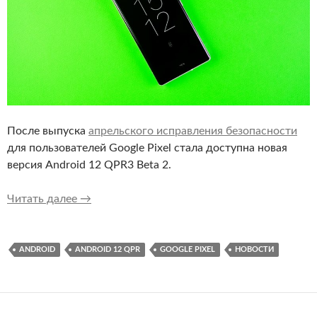
После выпуска
апрельского исправления безопасности
для пользователей Google Pixel стала доступна новая
версия Android 12 QPR3 Beta 2.
Для Google Pixel доступен Android 12 QPR3 B
Читать далее
→
ANDROID
ANDROID 12 QPR
GOOGLE PIXEL
НОВОСТИ