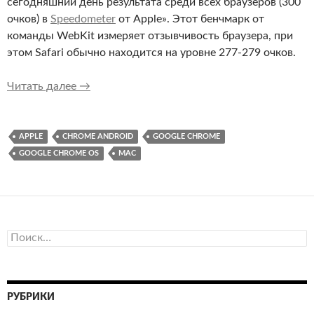
сегодняшний день результата среди всех браузеров (300
очков) в
Speedometer
от Apple». Этот бенчмарк от
команды WebKit измеряет отзывчивость браузера, при
этом Safari обычно находится на уровне 277-279 очков.
Google Chrome стал быстрее родного браузер
Читать далее
→
APPLE
CHROME ANDROID
GOOGLE CHROME
GOOGLE CHROME OS
MAC
Найти:
РУБРИКИ