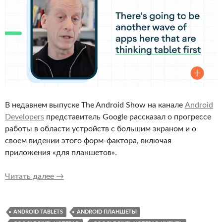
В недавнем выпуске The Android Show на канале
Android
Developers
представитель Google рассказал о прогрессе
работы в области устройств с большим экраном и о
своем видении этого форм-фактора, включая
приложения «для планшетов».
Google делится своим видением будущего пл
Читать далее
→
ANDROID TABLETS
ANDROID ПЛАНШЕТЫ