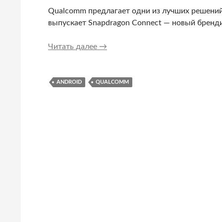
Qualcomm предлагает одни из лучших решений 
выпускает Snapdragon Connect — новый бренди
Qualcomm запускает бренд Snapd
Читать далее
→
ANDROID
QUALCOMM