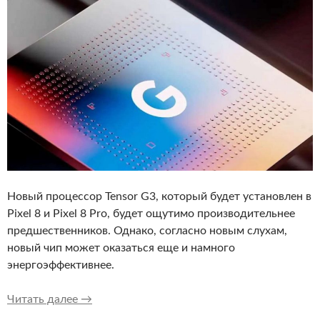
Новый процессор Tensor G3, который будет установлен в
Pixel 8 и Pixel 8 Pro, будет ощутимо производительнее
предшественников. Однако, согласно новым слухам,
новый чип может оказаться еще и намного
энергоэффективнее.
Google Pixel 8 и Pixel 8 Pro не будут перегр
Читать далее
→