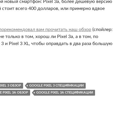
й новый смартфон: Pixel 3a, более дешевую версию
й стоит всего 400 долларов, или примерно вдвое
ы порекомендовал вам прочитать наш обзор
(спойлер:
 только в том, хорош ли Pixel 3a, а в том, по
3 и Pixel 3 XL, чтобы оправдать в два раза большую
Google Pixel 3?
IXEL 3 ОБЗОР
GOOGLE PIXEL 3 СПЕЦИФИКАЦИИ
 PIXEL 3A ОБЗОР
GOOGLE PIXEL 3A СПЕЦИФИКАЦИИ