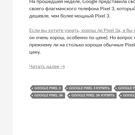
На прошедшей неделе, Google представила сво
своего флагманского телефона Pixel 3, которы
дешевле, чем более мощный Pixel 3.
Если вы хотите узнать, хорош ли Pixel 3a, я б
он очень хорош, особенно по цене). Но вопрос не
прежнему ли на столько хороши обычные Pixel 
цену.
Что выбрать: Google Pixel 3a или 
Читать далее
→
GOOGLE PIXEL 3
GOOGLE PIXEL 3 КУПИТЬ
GOOGLE P
GOOGLE PIXEL 3A
GOOGLE PIXEL 3A КУПИТЬ
GOOGLE