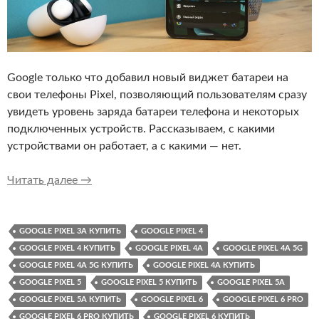
Google только что добавил новый виджет батареи на
свои телефоны Pixel, позволяющий пользователям сразу
увидеть уровень заряда батареи телефона и некоторых
подключенных устройств. Рассказываем, с какими
устройствами он работает, а с какими — нет.
Как работает новый виджет батареи в Google
Читать далее
→
GOOGLE PIXEL 3A КУПИТЬ
GOOGLE PIXEL 4
GOOGLE PIXEL 4 КУПИТЬ
GOOGLE PIXEL 4A
GOOGLE PIXEL 4A 5G
GOOGLE PIXEL 4A 5G КУПИТЬ
GOOGLE PIXEL 4A КУПИТЬ
GOOGLE PIXEL 5
GOOGLE PIXEL 5 КУПИТЬ
GOOGLE PIXEL 5A
GOOGLE PIXEL 5A КУПИТЬ
GOOGLE PIXEL 6
GOOGLE PIXEL 6 PRO
GOOGLE PIXEL 6 PRO КУПИТЬ
GOOGLE PIXEL 6 КУПИТЬ