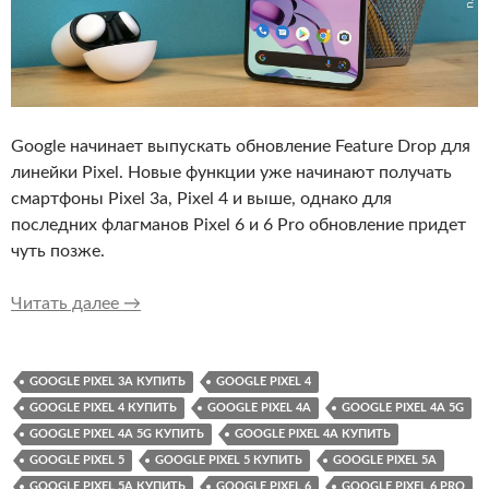
Google начинает выпускать обновление Feature Drop для
линейки Pixel. Новые функции уже начинают получать
смартфоны Pixel 3a, Pixel 4 и выше, однако для
последних флагманов Pixel 6 и 6 Pro обновление придет
чуть позже.
Вышло обновление March Feature Drop для Go
Читать далее
→
GOOGLE PIXEL 3A КУПИТЬ
GOOGLE PIXEL 4
GOOGLE PIXEL 4 КУПИТЬ
GOOGLE PIXEL 4A
GOOGLE PIXEL 4A 5G
GOOGLE PIXEL 4A 5G КУПИТЬ
GOOGLE PIXEL 4A КУПИТЬ
GOOGLE PIXEL 5
GOOGLE PIXEL 5 КУПИТЬ
GOOGLE PIXEL 5A
GOOGLE PIXEL 5A КУПИТЬ
GOOGLE PIXEL 6
GOOGLE PIXEL 6 PRO