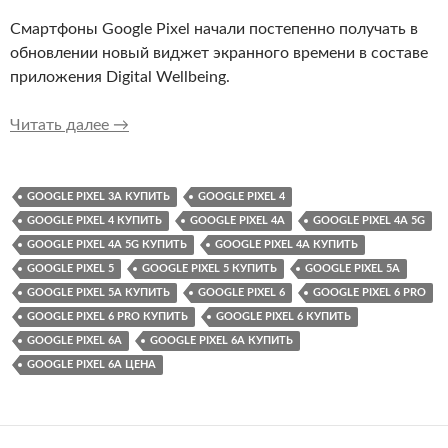
Смартфоны Google Pixel начали постепенно получать в
обновлении новый виджет экранного времени в составе
приложения Digital Wellbeing.
Виджет «Экранное время» начал появляться н
Читать далее
→
GOOGLE PIXEL 3A КУПИТЬ
GOOGLE PIXEL 4
GOOGLE PIXEL 4 КУПИТЬ
GOOGLE PIXEL 4A
GOOGLE PIXEL 4A 5G
GOOGLE PIXEL 4A 5G КУПИТЬ
GOOGLE PIXEL 4A КУПИТЬ
GOOGLE PIXEL 5
GOOGLE PIXEL 5 КУПИТЬ
GOOGLE PIXEL 5A
GOOGLE PIXEL 5A КУПИТЬ
GOOGLE PIXEL 6
GOOGLE PIXEL 6 PRO
GOOGLE PIXEL 6 PRO КУПИТЬ
GOOGLE PIXEL 6 КУПИТЬ
GOOGLE PIXEL 6A
GOOGLE PIXEL 6A КУПИТЬ
GOOGLE PIXEL 6A ЦЕНА