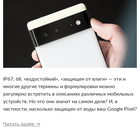
IP67, 68, «водостойкий», «защищен от влаги» — эти и
многие другие термины и формулировки можно
регулярно встретить в описаниях различных мобильных
устройств. Но что они значат на самом деле? И, в
частности, насколько защищен от воды ваш Google Pixel?
Насколько водозащищен Google Pixel? Что з
Читать далее
→