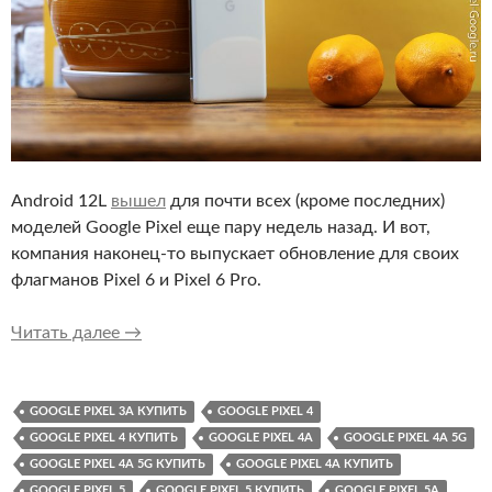
Android 12L
вышел
для почти всех (кроме последних)
моделей Google Pixel еще пару недель назад. И вот,
компания наконец-то выпускает обновление для своих
флагманов Pixel 6 и Pixel 6 Pro.
Android 12L с набором новых функций March F
Читать далее
→
GOOGLE PIXEL 3A КУПИТЬ
GOOGLE PIXEL 4
GOOGLE PIXEL 4 КУПИТЬ
GOOGLE PIXEL 4A
GOOGLE PIXEL 4A 5G
GOOGLE PIXEL 4A 5G КУПИТЬ
GOOGLE PIXEL 4A КУПИТЬ
GOOGLE PIXEL 5
GOOGLE PIXEL 5 КУПИТЬ
GOOGLE PIXEL 5A