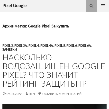
Поиск
Pixel Google
ПЕРЕЙТИ
ОСНОВ
К
МЕНЮ
СОДЕРЖИМОМУ
Архив метки: Google Pixel 5a купить
PIXEL 3
,
PIXEL 3A
,
PIXEL 4
,
PIXEL 4A
,
PIXEL 5
,
PIXEL 6
,
PIXEL 6A
,
ЗАМЕТКИ
НАСКОЛЬКО
ВОДОЗАЩИЩЕН GOOGLE
PIXEL? ЧТО ЗНАЧИТ
РЕЙТИНГ ЗАЩИТЫ IP
09.05.2022
DEN
ОСТАВИТЬ КОММЕНТАРИЙ