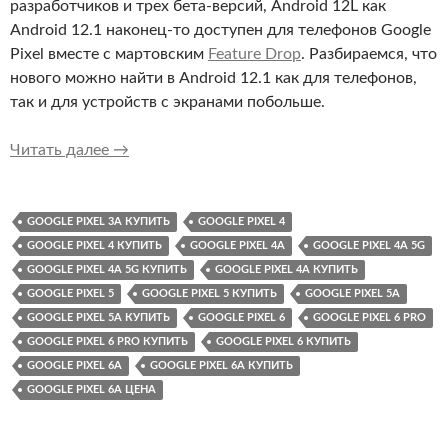
разработчиков и трех бета-версий, Android 12L как
Android 12.1 наконец-то доступен для телефонов Google
Pixel вместе с мартовским
Feature Drop
. Разбираемся, что
нового можно найти в Android 12.1 как для телефонов,
так и для устройств с экранами побольше.
Android 12L (Android 12.1) доступен для Googl
Читать далее
→
GOOGLE PIXEL 3A КУПИТЬ
GOOGLE PIXEL 4
GOOGLE PIXEL 4 КУПИТЬ
GOOGLE PIXEL 4A
GOOGLE PIXEL 4A 5G
GOOGLE PIXEL 4A 5G КУПИТЬ
GOOGLE PIXEL 4A КУПИТЬ
GOOGLE PIXEL 5
GOOGLE PIXEL 5 КУПИТЬ
GOOGLE PIXEL 5A
GOOGLE PIXEL 5A КУПИТЬ
GOOGLE PIXEL 6
GOOGLE PIXEL 6 PRO
GOOGLE PIXEL 6 PRO КУПИТЬ
GOOGLE PIXEL 6 КУПИТЬ
GOOGLE PIXEL 6A
GOOGLE PIXEL 6A КУПИТЬ
GOOGLE PIXEL 6A ЦЕНА