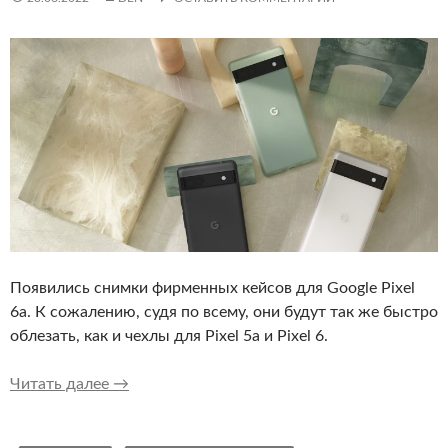
Появились снимки фирменных кейсов для Google Pixel
6a. К сожалению, судя по всему, они будут так же быстро
облезать, как и чехлы для Pixel 5a и Pixel 6.
Вот так выглядят фирменные чехлы для Googl
Читать далее
→