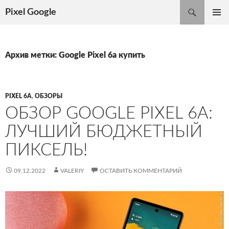
Поиск
Pixel Google
ПЕРЕЙТИ
ОСНОВ
К
МЕНЮ
СОДЕРЖИМОМУ
Архив метки: Google Pixel 6a купить
PIXEL 6A
,
ОБЗОРЫ
ОБЗОР GOOGLE PIXEL 6A:
ЛУЧШИЙ БЮДЖЕТНЫЙ
ПИКСЕЛЬ!
09.12.2022
VALERIY
ОСТАВИТЬ КОММЕНТАРИЙ