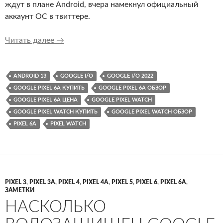
ждут в плане Android, вчера намекнул официальный
аккаунт ОС в твиттере.
Чего ждать от конференции Google I/O 2022
Читать далее
→
ANDROID 13
GOOGLE I/O
GOOGLE I/O 2022
GOOGLE PIXEL 6A КУПИТЬ
GOOGLE PIXEL 6A ОБЗОР
GOOGLE PIXEL 6A ЦЕНА
GOOGLE PIXEL WATCH
GOOGLE PIXEL WATCH КУПИТЬ
GOOGLE PIXEL WATCH ОБЗОР
PIXEL 6A
PIXEL WATCH
PIXEL 3
,
PIXEL 3A
,
PIXEL 4
,
PIXEL 4A
,
PIXEL 5
,
PIXEL 6
,
PIXEL 6A
,
ЗАМЕТКИ
НАСКОЛЬКО