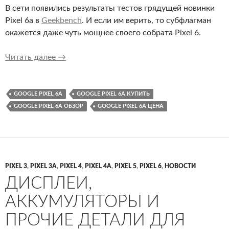
В сети появились результаты тестов грядущей новинки
Pixel 6a в
Geekbench
. И если им верить, то субфлагман
окажется даже чуть мощнее своего собрата Pixel 6.
Google Pixel 6a засветился на бенчмарках — и
Читать далее
→
GOOGLE PIXEL 6A
GOOGLE PIXEL 6A КУПИТЬ
GOOGLE PIXEL 6A ОБЗОР
GOOGLE PIXEL 6A ЦЕНА
PIXEL 3
,
PIXEL 3A
,
PIXEL 4
,
PIXEL 4A
,
PIXEL 5
,
PIXEL 6
,
НОВОСТИ
ДИСПЛЕИ,
АККУМУЛЯТОРЫ И
ПРОЧИЕ ДЕТАЛИ ДЛЯ