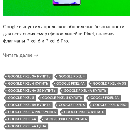
Google выпустил апрельское обновление безопасности
для всех своих смартфонов линейки Pixel, включая
флагманы Pixel 6 и Pixel 6 Pro.
Для Google Pixel 6 и Pixel 6 Pro вышел апре
Читать далее
→
GOOGLE PIXEL 3A КУПИТЬ
GOOGLE PIXEL 4
GOOGLE PIXEL 4 КУПИТЬ
GOOGLE PIXEL 4A
GOOGLE PIXEL 4A 5G
GOOGLE PIXEL 4A 5G КУПИТЬ
GOOGLE PIXEL 4A КУПИТЬ
GOOGLE PIXEL 5
GOOGLE PIXEL 5 КУПИТЬ
GOOGLE PIXEL 5A
GOOGLE PIXEL 5A КУПИТЬ
GOOGLE PIXEL 6
GOOGLE PIXEL 6 PRO
GOOGLE PIXEL 6 PRO КУПИТЬ
GOOGLE PIXEL 6 КУПИТЬ
GOOGLE PIXEL 6A
GOOGLE PIXEL 6A КУПИТЬ
GOOGLE PIXEL 6A ЦЕНА