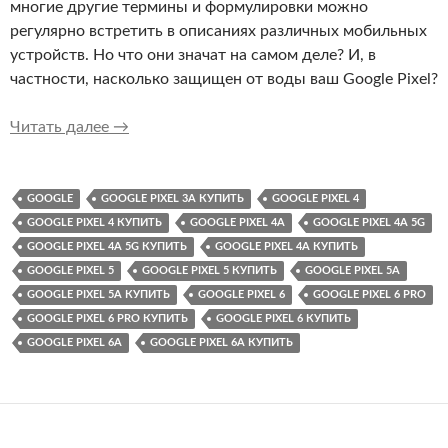
многие другие термины и формулировки можно
регулярно встретить в описаниях различных мобильных
устройств. Но что они значат на самом деле? И, в
частности, насколько защищен от воды ваш Google Pixel?
Насколько водозащищен Google Pixel? Что з
Читать далее
→
GOOGLE
GOOGLE PIXEL 3A КУПИТЬ
GOOGLE PIXEL 4
GOOGLE PIXEL 4 КУПИТЬ
GOOGLE PIXEL 4A
GOOGLE PIXEL 4A 5G
GOOGLE PIXEL 4A 5G КУПИТЬ
GOOGLE PIXEL 4A КУПИТЬ
GOOGLE PIXEL 5
GOOGLE PIXEL 5 КУПИТЬ
GOOGLE PIXEL 5A
GOOGLE PIXEL 5A КУПИТЬ
GOOGLE PIXEL 6
GOOGLE PIXEL 6 PRO
GOOGLE PIXEL 6 PRO КУПИТЬ
GOOGLE PIXEL 6 КУПИТЬ
GOOGLE PIXEL 6A
GOOGLE PIXEL 6A КУПИТЬ