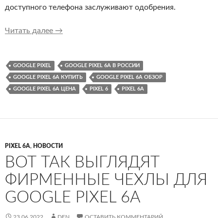
доступного телефона заслуживают одобрения.
Обзор Google Pixel 6a: лучший бюджетный п
Читать далее
→
GOOGLE PIXEL
GOOGLE PIXEL 6A В РОССИИ
GOOGLE PIXEL 6A КУПИТЬ
GOOGLE PIXEL 6A ОБЗОР
GOOGLE PIXEL 6A ЦЕНА
PIXEL 6
PIXEL 6A
PIXEL 6A
,
НОВОСТИ
ВОТ ТАК ВЫГЛЯДЯТ
ФИРМЕННЫЕ ЧЕХЛЫ ДЛЯ
GOOGLE PIXEL 6A
23.06.2022
DEN
ОСТАВИТЬ КОММЕНТАРИЙ