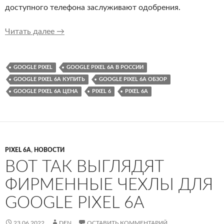
доступного телефона заслуживают одобрения.
Обзор Google Pixel 6a: лучший бюджетный п
Читать далее
→
GOOGLE PIXEL
GOOGLE PIXEL 6A В РОССИИ
GOOGLE PIXEL 6A КУПИТЬ
GOOGLE PIXEL 6A ОБЗОР
GOOGLE PIXEL 6A ЦЕНА
PIXEL 6
PIXEL 6A
PIXEL 6A
,
НОВОСТИ
ВОТ ТАК ВЫГЛЯДЯТ
ФИРМЕННЫЕ ЧЕХЛЫ ДЛЯ
GOOGLE PIXEL 6A
23.06.2022
DEN
ОСТАВИТЬ КОММЕНТАРИЙ