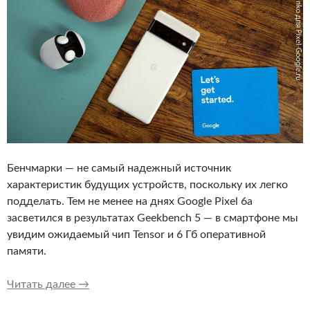
Бенчмарки — не самый надежный источник
характеристик будущих устройств, поскольку их легко
подделать. Тем не менее на днях Google Pixel 6a
засветился в результатах Geekbench 5 — в смартфоне мы
увидим ожидаемый чип Tensor и 6 Гб оперативной
памяти.
Google Pixel 6a засветился в бенчмарке с чип
Читать далее
→