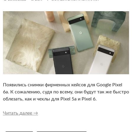
Появились снимки фирменных кейсов для Google Pixel
6a. К сожалению, судя по всему, они будут так же быстро
облезать, как и чехлы для Pixel 5a и Pixel 6.
Вот так выглядят фирменные чехлы для Googl
Читать далее
→