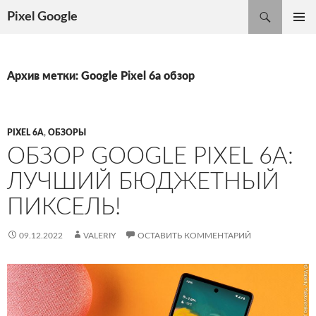
Поиск
Pixel Google
ПЕРЕЙТИ
ОСНОВ
К
МЕНЮ
СОДЕРЖИМОМУ
Архив метки: Google Pixel 6a обзор
PIXEL 6A
,
ОБЗОРЫ
ОБЗОР GOOGLE PIXEL 6A:
ЛУЧШИЙ БЮДЖЕТНЫЙ
ПИКСЕЛЬ!
09.12.2022
VALERIY
ОСТАВИТЬ КОММЕНТАРИЙ