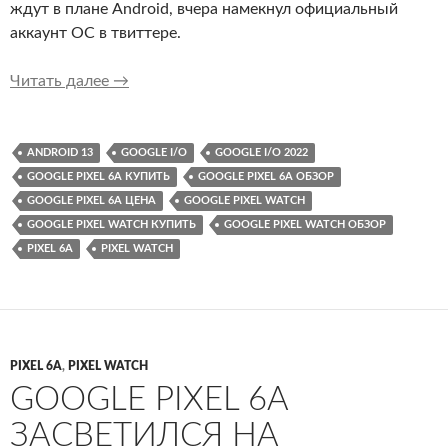
ждут в плане Android, вчера намекнул официальный
аккаунт ОС в твиттере.
Чего ждать от конференции Google I/O 2022
Читать далее
→
ANDROID 13
GOOGLE I/O
GOOGLE I/O 2022
GOOGLE PIXEL 6A КУПИТЬ
GOOGLE PIXEL 6A ОБЗОР
GOOGLE PIXEL 6A ЦЕНА
GOOGLE PIXEL WATCH
GOOGLE PIXEL WATCH КУПИТЬ
GOOGLE PIXEL WATCH ОБЗОР
PIXEL 6A
PIXEL WATCH
PIXEL 6A
,
PIXEL WATCH
GOOGLE PIXEL 6A
ЗАСВЕТИЛСЯ НА