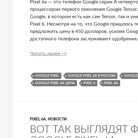
Pixel 6a — это телефон Google серии A четве
процессором первого поколения Google Tensor
Google, в котором есть как сам Tensor, так и 
Pixel 6. Несмотря на то, что Google пришлось 
предложить цену в 450 долларов, усилия Goog
доступного телефона заслуживают одобрения.
Обзор Google Pixel 6a: лучший 
Читать далее
→
GOOGLE PIXEL
GOOGLE PIXEL 6A В РОССИИ
GOOGLE 
GOOGLE PIXEL 6A ЦЕНА
PIXEL 6
PIXEL 6A
PIXEL 6A
,
НОВОСТИ
ВОТ ТАК ВЫГЛЯДЯТ 