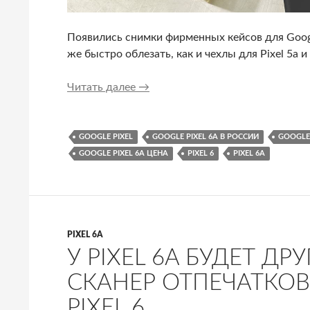
Появились снимки фирменных кейсов для Google
же быстро облезать, как и чехлы для Pixel 5a и P
Вот так выглядят фирменные чехл
Читать далее
→
GOOGLE PIXEL
GOOGLE PIXEL 6A В РОССИИ
GOOGLE 
GOOGLE PIXEL 6A ЦЕНА
PIXEL 6
PIXEL 6A
PIXEL 6A
У PIXEL 6A БУДЕТ 
СКАНЕР ОТПЕЧАТКОВ
PIXEL 6