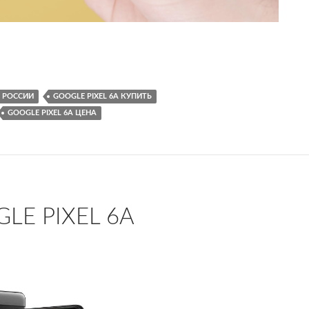
ный сканер отпечатков пальцев, нежели в Pixel 6
В РОССИИ
GOOGLE PIXEL 6A КУПИТЬ
GOOGLE PIXEL 6A ЦЕНА
E PIXEL 6A