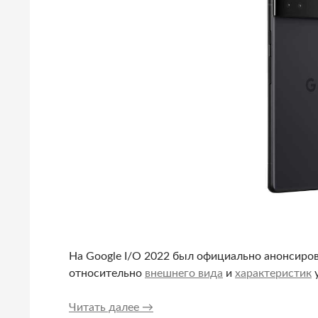
На Google I/O 2022 был официально анонсирова
относительно
внешнего вида
и
характеристик
у
Анонсирован Google Pixel 6a
Читать далее
→